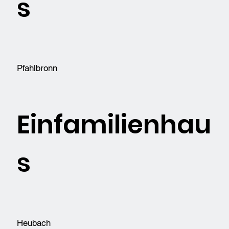
s
Pfahlbronn
Einfamilienhau
s
Heubach