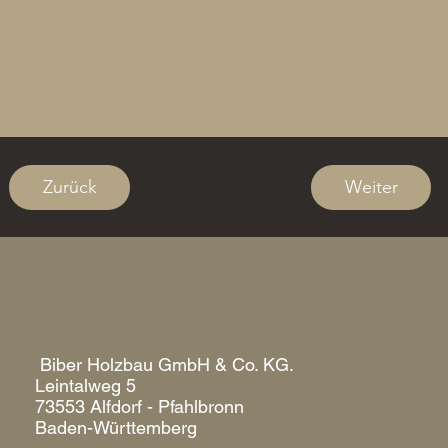
Zurück
Weiter
Biber Holzbau GmbH & Co. KG.
Leintalweg 5
73553 Alfdorf - Pfahlbronn
Baden-Württemberg